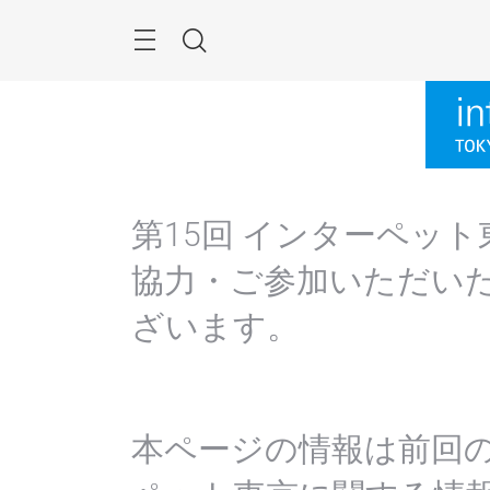
Skip
Menu
Search
第15回 インターペッ
協力・ご参加いただい
ざいます。
本ページの情報は前回の