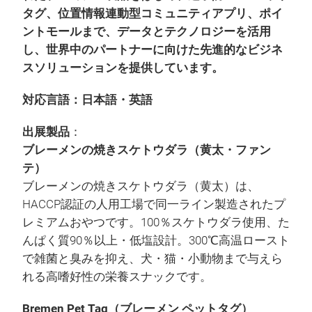
タグ、位置情報連動型コミュニティアプリ、ポイ
ントモールまで、データとテクノロジーを活用
し、世界中のパートナーに向けた先進的なビジネ
スソリューションを提供しています。
対応言語：日本語・英語
出展製品
：
ブレーメンの焼きスケトウダラ（黄太・ファン
テ）
ブレーメンの焼きスケトウダラ（黄太）は、
HACCP認証の人用工場で同一ライン製造されたプ
レミアムおやつです。100％スケトウダラ使用、た
んぱく質90％以上・低塩設計。300℃高温ロースト
で雑菌と臭みを抑え、犬・猫・小動物まで与えら
れる高嗜好性の栄養スナックです。
Bremen Pet Tag（ブレーメン ペットタグ）