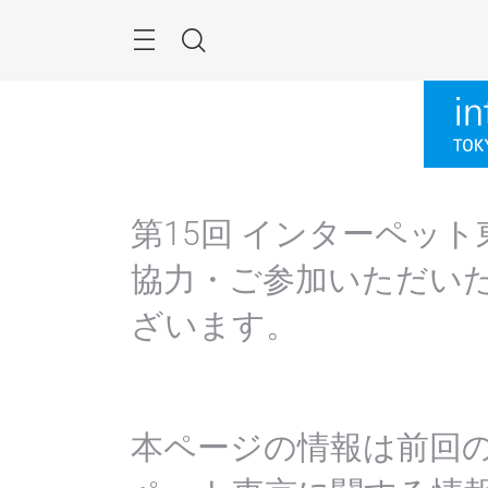
Skip
Menu
Search
第15回 インターペッ
協力・ご参加いただい
ざいます。
本ページの情報は前回の