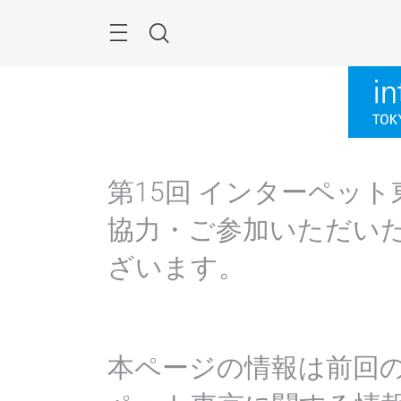
Skip
Menu
Search
第15回 インターペッ
協力・ご参加いただい
ざいます。
本ページの情報は前回の