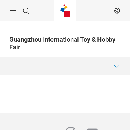
Skip
Menu
Search
JA
Guangzhou International Toy & Hobby
Fair