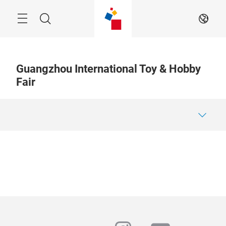
Skip
Menu
Search
JA
Guangzhou International Toy & Hobby
Fair