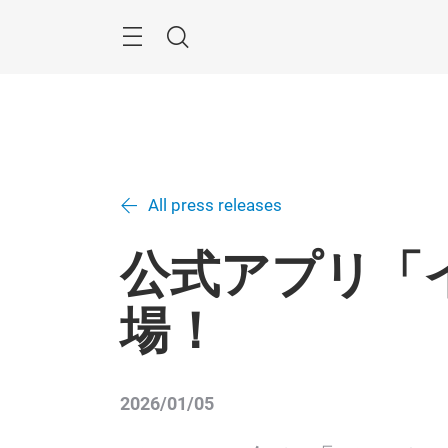
Skip
Menu
Search
All press releases
公式アプリ「
場！
2026/01/05