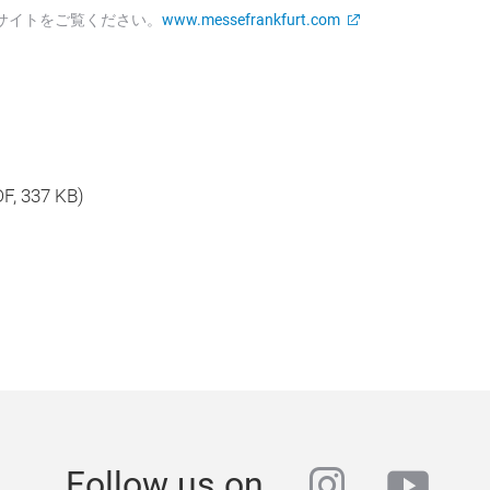
サイトをご覧ください。
www.messefrankfurt.com
DF
, 337 KB)
instagra
yout
Follow us on