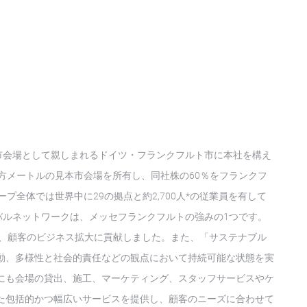
市会場として親しまれるドイツ・フランクフルト市に本社を構え
方メートルの見本市会場を所有し、同社株の60％をフランクフ
プ全体では世界中に29の拠点と約2,700人*の従業員を有して
バルネットワークは、メッセフランクフルトの強みの1つです。
なり、顧客のビジネス拡大に貢献しました。また、「サステナブル
動、多様性と社会的責任などの観点において持続可能な状態を実
にも会場の貸出、施工、マーケティング、スタッフサービスやケ
た包括的かつ幅広いサービスを提供し、顧客のニーズに合わせて