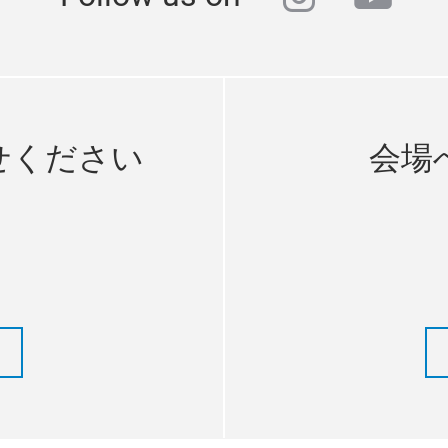
せください
会場